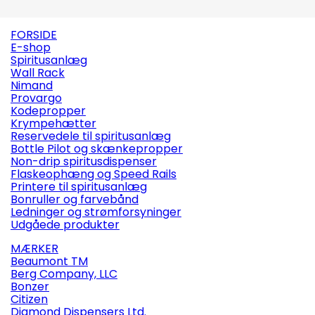
FORSIDE
E-shop
Spiritusanlæg
Wall Rack
Nimand
Provargo
Kodepropper
Krympehætter
Reservedele til spiritusanlæg
Bottle Pilot og skænkepropper
Non-drip spiritusdispenser
Flaskeophæng og Speed Rails
Printere til spiritusanlæg
Bonruller og farvebånd
Ledninger og strømforsyninger
Udgåede produkter
MÆRKER
Beaumont TM
Berg Company, LLC
Bonzer
Citizen
Diamond Dispensers Ltd.