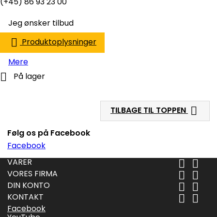
(+45) 86 93 23 00
Jeg ønsker tilbud

Produktoplysninger
Mere

På lager

TILBAGE TIL TOPPEN
Følg os på Facebook
Facebook
VARER


VORES FIRMA


DIN KONTO


KONTAKT


Facebook