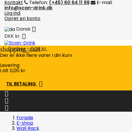
Kontakt
Telefon:
(+45) 60 64 11 99
E-mail:
info@scan-drink.dk
Log ind
Opret en konto

Dansk

DKK kr.
shopping_cart
0
Varer - 0,00 kr.
Der er ikke flere varer i din kurv
Levering
I alt
0,00 kr.

TIL BETALING



Forside
E-shop
Wall Rack