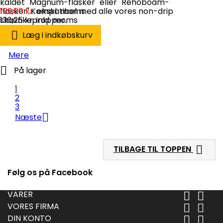
kaldet "Magnum-flasker" eller "Rehoboam-
flasker".Kompatibel med alle vores non-drip
109,00 kr.
ekskl. moms
skænkepropper.
136,25 kr.
inkl. moms

Læg i indkøbskurv
Mere

På lager
1
2
3

Næste

TILBAGE TIL TOPPEN
Følg os på Facebook
VARER


VORES FIRMA


DIN KONTO

