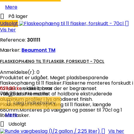
Mere

På lager

Udsolgt
Vis her
Reference:
301111
Mærker:
Beaumont TM
FLASKEOPHÆNG TIL 11 FLASKER, FORSKUDT - 70CL
Anmeldelse(r):
0
Produktet er udgået. Meget pladsbesparende
flaskeophæng til 11 flasker.Flaskerne monteres forskudt i
to rækker. Ideelt, hvor der er begrænset
639,00 kr.
ekskl. moms
vægplads.Fremstillet af holdbare ekstruderede
798,75 kr.
inkl. moms
aluminium profiler i lys anodiseret finish.

Læg i indkøbskurv
Pladsbesparende ophæng til 11 flasker, længde
680mm.Monteres på væggen og passer til 70cl og 1
Mere
liters flasker.

Udsolgt

Vis her