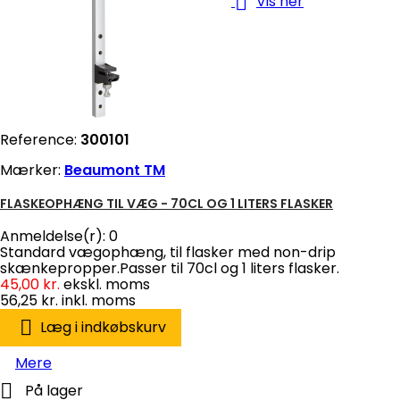

Vis her
Reference:
300101
Mærker:
Beaumont TM
FLASKEOPHÆNG TIL VÆG - 70CL OG 1 LITERS FLASKER
Anmeldelse(r):
0
Standard vægophæng, til flasker med non-drip
skænkepropper.Passer til 70cl og 1 liters flasker.
45,00 kr.
ekskl. moms
56,25 kr.
inkl. moms

Læg i indkøbskurv
Mere

På lager