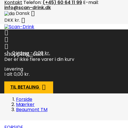
Kontakt
Telefon:
(+45) 60 64 11 99
E-mail:
info@scan-drink.dk

Dansk

DKK kr.



shopping_cart
0
Varer - 0,00 kr.
Der er ikke flere varer i din kurv
Levering
I alt
0,00 kr.

TIL BETALING
Forside
Mærker
Beaumont TM
FORSIDE