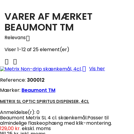
VARER AF MÆRKET
BEAUMONT TM
Relevans

Viser 1-12 af 25 element(er)



Vis her
Reference:
300012
Mærker:
Beaumont TM
METRIX SL OPTIC SPIRITUS DISPENSER, 4CL
Anmeldelse(r):
0
Beaumont Metrix SL 4 cl. skænkemål.Passer til
almindelige flaskeophæng med klik-montering.
129,00 kr.
ekskl. moms
161,25 kr.
inkl. moms