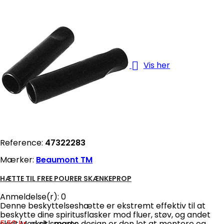

Vis her
Reference:
47322283
Mærker:
Beaumont TM
HÆTTE TIL FREE POURER SKÆNKEPROP
Anmeldelse(r):
0
Denne beskyttelseshætte er ekstremt effektiv til at
beskytte dine spiritusflasker mod fluer, støv, og andet
skidt.Med sit smarte design er den let at montere og
5,50 kr.
ekskl. moms