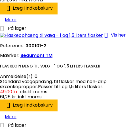

Læg i indkøbskurv
Mere

På lager

Vis her
Reference:
300101-2
Mærker:
Beaumont TM
FLASKEOPHÆNG TIL VÆG - 1 OG 1,5 LITERS FLASKER
Anmeldelse(r):
0
Standard vægophæng, til flasker med non-drip
skænkepropper.Passer til 1 og 1,5 liters flasker.
49,00 kr.
ekskl. moms
61,25 kr.
inkl. moms

Læg i indkøbskurv
Mere

På lager