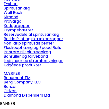
E-shop
Spiritusanlæg
Wall Rack
Nimand
Provargo
Kodepropper
Krympehætter
Reservedele til spiritusanlæg
Bottle Pilot og skænkepropper
Non-drip spiritusdispenser
Flaskeophæng og Speed Rails
Printere til spiritusanlæg
Bonruller og farvebånd
Ledninger og strømforsyninger
Udgåede produkter
MÆRKER
Beaumont TM
Berg Company, LLC
Bonzer
Citizen
Diamond Dispensers Ltd.
BANNER