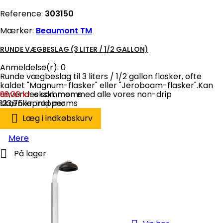
Reference:
303150
Mærker:
Beaumont TM
RUNDE VÆGBESLAG (3 LITER / 1/2 GALLON)
Anmeldelse(r):
0
Runde vægbeslag til 3 liters / 1/2 gallon flasker, ofte
kaldet "Magnum-flasker" eller "Jeroboam-flasker".Kan
anvendes sammen med alle vores non-drip
99,00 kr.
ekskl. moms
skænkepropper.
123,75 kr.
inkl. moms

Læg i indkøbskurv
Mere

På lager