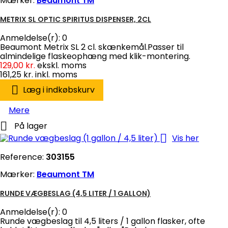
Mærker:
Beaumont TM
METRIX SL OPTIC SPIRITUS DISPENSER, 2CL
Anmeldelse(r):
0
Beaumont Metrix SL 2 cl. skænkemål.Passer til
almindelige flaskeophæng med klik-montering.
129,00 kr.
ekskl. moms
161,25 kr.
inkl. moms

Læg i indkøbskurv
Mere

På lager

Vis her
Reference:
303155
Mærker:
Beaumont TM
RUNDE VÆGBESLAG (4,5 LITER / 1 GALLON)
Anmeldelse(r):
0
Runde vægbeslag til 4,5 liters / 1 gallon flasker, ofte