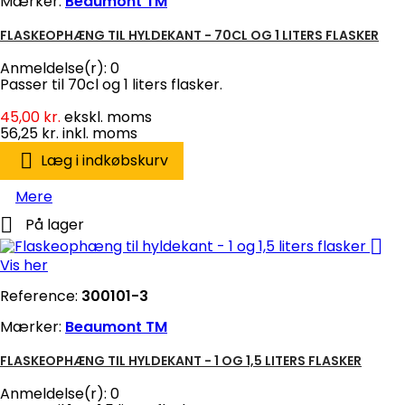
Mærker:
Beaumont TM
FLASKEOPHÆNG TIL HYLDEKANT - 70CL OG 1 LITERS FLASKER
Anmeldelse(r):
0
Passer til 70cl og 1 liters flasker.
45,00 kr.
ekskl. moms
56,25 kr.
inkl. moms

Læg i indkøbskurv
Mere

På lager

Vis her
Reference:
300101-3
Mærker:
Beaumont TM
FLASKEOPHÆNG TIL HYLDEKANT - 1 OG 1,5 LITERS FLASKER
Anmeldelse(r):
0