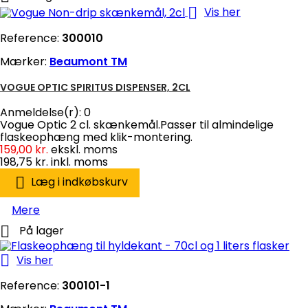

Vis her
Reference:
300010
Mærker:
Beaumont TM
VOGUE OPTIC SPIRITUS DISPENSER, 2CL
Anmeldelse(r):
0
Vogue Optic 2 cl. skænkemål.Passer til almindelige
flaskeophæng med klik-montering.
159,00 kr.
ekskl. moms
198,75 kr.
inkl. moms

Læg i indkøbskurv
Mere

På lager

Vis her
Reference:
300101-1