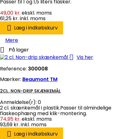
Passer til 1 og 1,5 liters flasker.
49,00 kr.
ekskl. moms
61,25 kr.
inkl. moms

Læg i indkøbskurv
Mere

På lager

Vis her
Reference:
300008
Mærker:
Beaumont TM
2CL. NON-DRIP SKÆNKEMÅL
Anmeldelse(r):
0
2 cl. skænkemål i plastik.Passer til almindelige
flaskeophæng med klik-montering.
74,95 kr.
ekskl. moms
93,69 kr.
inkl. moms

Læg i indkøbskurv