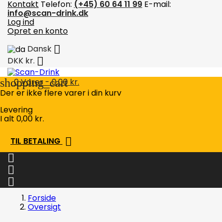
Kontakt
Telefon:
(+45) 60 64 11 99
E-mail:
info@scan-drink.dk
Log ind
Opret en konto

Dansk

DKK kr.
shopping_cart
0
Varer - 0,00 kr.
Der er ikke flere varer i din kurv
Levering
I alt
0,00 kr.

TIL BETALING



Forside
Oversigt