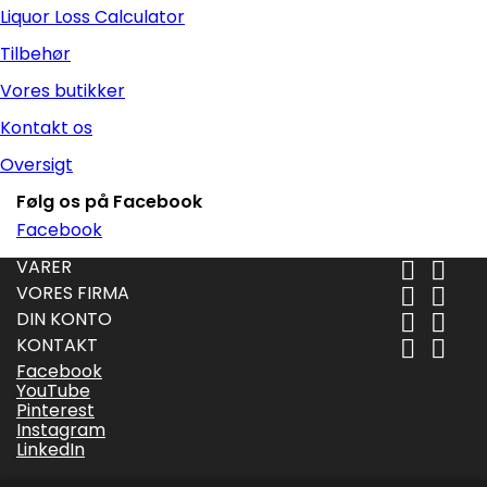
Liquor Loss Calculator
Tilbehør
Vores butikker
Kontakt os
Oversigt
Følg os på Facebook
Facebook
VARER


VORES FIRMA


DIN KONTO


KONTAKT


Facebook
YouTube
Pinterest
Instagram
LinkedIn
Følg os