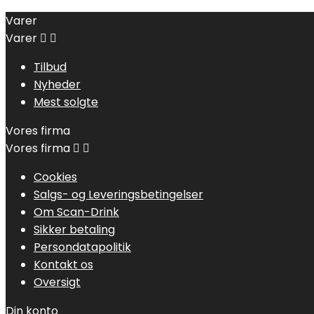
Varer
Varer


Tilbud
Nyheder
Mest solgte
Vores firma
Vores firma


Cookies
Salgs- og Leveringsbetingelser
Om Scan-Drink
Sikker betaling
Persondatapolitik
Kontakt os
Oversigt
Din konto