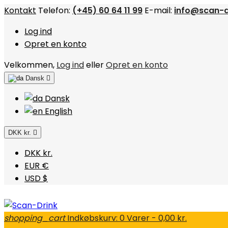
Kontakt
Telefon:
(+45) 60 64 11 99
E-mail:
info@scan-d
Log ind
Opret en konto
Velkommen,
Log ind
eller
Opret en konto
Dansk

Dansk
English
DKK kr.

DKK kr.
EUR €
USD $
shopping_cart
Indkøbskurv:
0
Varer - 0,00 kr.