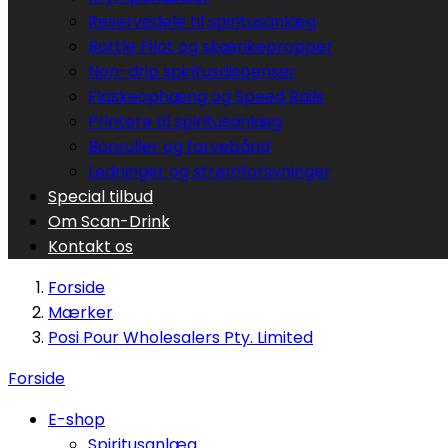
Reservedele til spiritusanlæg
Bottle Pilot og skænkepropper
Non-drip spiritusdispenser
Flaskeophæng og Speed Rails
Printere til spiritusanlæg
Bonruller og farvebånd
Ledninger og strømforsyninger
Special tilbud
Om Scan-Drink
Kontakt os
Forside
Mærker
Posi Pour Wholesalers Pty. Limited
Forside
E-shop
Spiritusanlæg