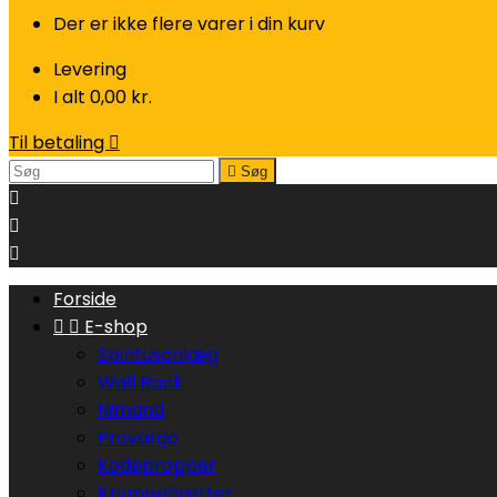
Der er ikke flere varer i din kurv
Levering
I alt
0,00 kr.
Til betaling


Søg



Forside


E-shop
Spiritusanlæg
Wall Rack
Nimand
Provargo
Kodepropper
Krympehætter