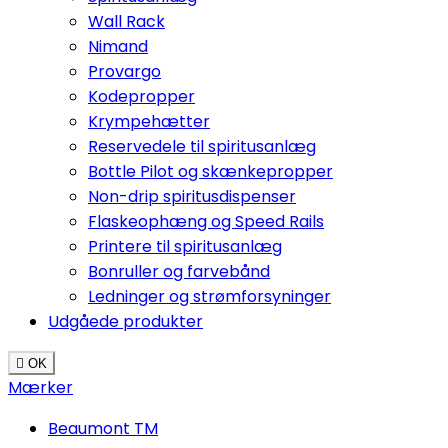
Wall Rack
Nimand
Provargo
Kodepropper
Krympehætter
Reservedele til spiritusanlæg
Bottle Pilot og skænkepropper
Non-drip spiritusdispenser
Flaskeophæng og Speed Rails
Printere til spiritusanlæg
Bonruller og farvebånd
Ledninger og strømforsyninger
Udgåede produkter

OK
Mærker
Beaumont TM