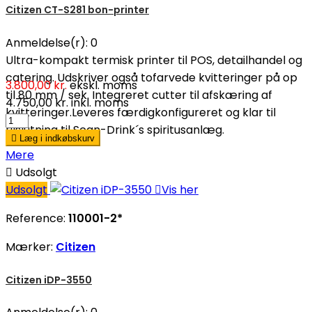
Citizen CT-S281 bon-printer
Anmeldelse(r):
0
Ultra-kompakt termisk printer til POS, detailhandel og
catering. Udskriver også tofarvede kvitteringer på op
3.800,00 kr.
ekskl. moms
til 80 mm / sek. Integreret cutter til afskæring af
4.750,00 kr.
inkl. moms
kvitteringer.Leveres færdigkonfigureret og klar til
tilslutning til Scan-Drink´s spiritusanlæg.

Læg i indkøbskurv
Mere

Udsolgt
Udsolgt

Vis her
Reference:
110001-2*
Mærker:
Citizen
Citizen iDP-3550