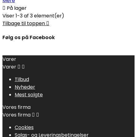
Mere

På lager
Viser 1-3 af 3 element(er)
Tilbage til toppen

Følg os på Facebook
Varer
Varer


Tilbud
Nyheder
Mest solgte
Vores firma
Vores firma


Cookies
Salgs- og Leveringsbetingelser