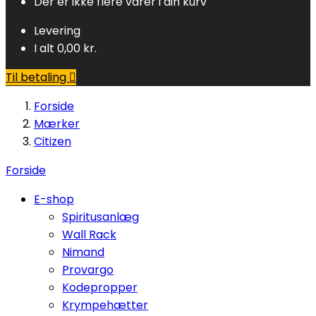
Der er ikke flere varer i din kurv
Levering
I alt
0,00 kr.
Til betaling

Forside
Mærker
Citizen
Forside
E-shop
Spiritusanlæg
Wall Rack
Nimand
Provargo
Kodepropper
Krympehætter