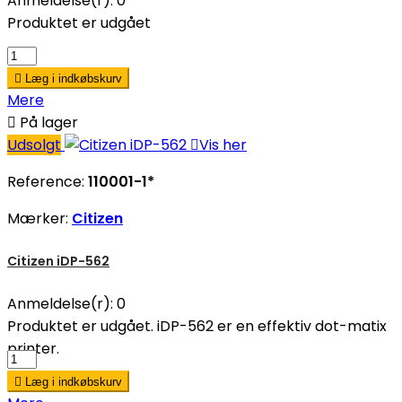
Anmeldelse(r):
0
Produktet er udgået

Læg i indkøbskurv
Mere

På lager
Udsolgt

Vis her
Reference:
110001-1*
Mærker:
Citizen
Citizen iDP-562
Anmeldelse(r):
0
Produktet er udgået. iDP-562 er en effektiv dot-matix
printer.

Læg i indkøbskurv