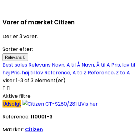
Varer af mærket Citizen
Der er 3 varer.
Sorter efter:
Relevans

Best sales
Relevans
Navn, A til Å
Navn, Å til A
Pris, lav til
høj
Pris, høj til lav
Reference, A to Z
Reference, Z to A
Viser 1-3 af 3 element(er)


Aktive filtre
Udsolgt

Vis her
Reference:
110001-3
Mærker:
Citizen