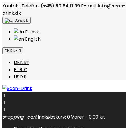
Kontakt
Telefon:
(+45) 60 64 11 99
E-mail:
info@scan-
drink.dk
Dansk

Dansk
English
DKK kr.

DKK kr.
EUR €
USD $



shopping_cart
Indkøbskurv:
0
Varer - 0,00 kr.