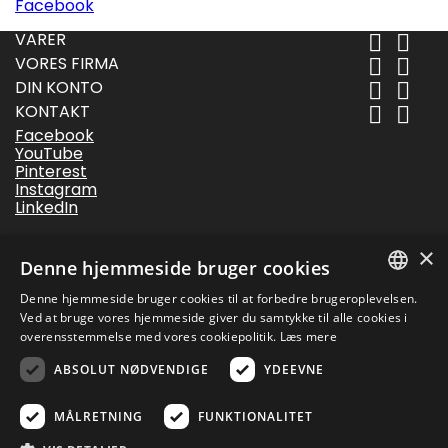
Facebook
VARER


VORES FIRMA


DIN KONTO


KONTAKT


Facebook
YouTube
Pinterest
Instagram
LinkedIn
Følg os
×
Denne hjemmeside bruger cookies
Nyhedsbrev
Denne hjemmeside bruger cookies til at forbedre brugeroplevelsen.
DANISH
Ved at bruge vores hjemmeside giver du samtykke til alle cookies i
overensstemmelse med vores cookiepolitik.
Læs mere
DANISH
ABSOLUT NØDVENDIGE
YDEEVNE
Du kan framelde dig når som helst. Vores
ENGLISH
kontaktoplysninger til framelding er anført i
handelsbetingelserne.
MÅLRETNING
FUNKTIONALITET