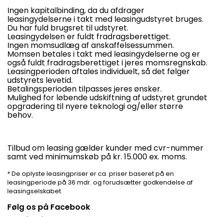
Ingen kapitalbinding, da du afdrager
leasingydelserne i takt med leasingudstyret bruges.
Du har fuld brugsret til udstyret.
Leasingydelsen er fuldt fradragsberettiget.
Ingen momsudlæg af anskaffelsessummen.
Momsen betales i takt med leasingydelserne og er
også fuldt fradragsberettiget i jeres momsregnskab.
Leasingperioden aftales individuelt, så det følger
udstyrets levetid.
Betalingsperioden tilpasses jeres ønsker.
Mulighed for løbende udskiftning af udstyret grundet
opgradering til nyere teknologi og/eller større
behov.
Tilbud om leasing gælder kunder med cvr-nummer
samt ved minimumskøb på kr. 15.000 ex. moms.
* De oplyste leasingpriser er ca. priser baseret på en
leasingperiode på 36 mdr. og forudsætter godkendelse af
leasingselskabet.
Følg os på Facebook