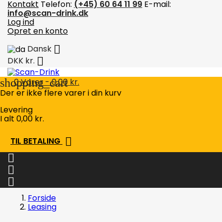
Kontakt
Telefon:
(+45) 60 64 11 99
E-mail:
info@scan-drink.dk
Log ind
Opret en konto

Dansk

DKK kr.
shopping_cart
0
Varer - 0,00 kr.
Der er ikke flere varer i din kurv
Levering
I alt
0,00 kr.

TIL BETALING



Forside
Leasing