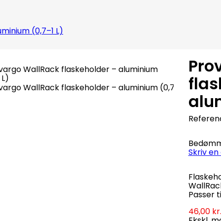
minium (0,7–1 L)
Pro
fla
alu
Referen
Bedømm
Skriv en
Flaskeho
WallRac
Passer ti
46,00 kr
Ekskl. 