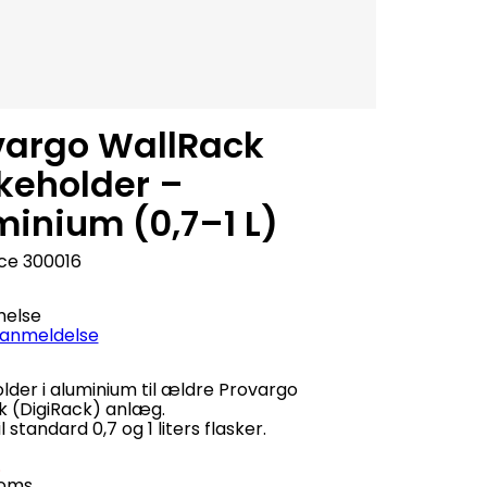
vargo WallRack
skeholder –
minium (0,7–1 L)
ce
300016
else
 anmeldelse
lder i aluminium til ældre Provargo
k (DigiRack) anlæg.
l standard 0,7 og 1 liters flasker.
.
moms