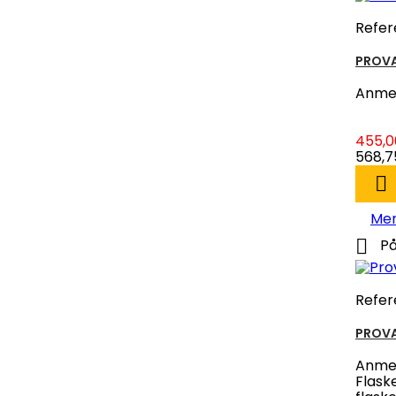
Refer
PROVA
Anmel
455,0
568,75

Me

På
Refer
PROVA
Anmel
Flask