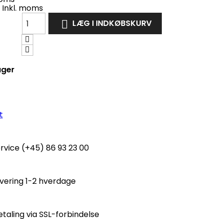
Inkl. moms
LÆG I INDKØBSKURV

ager
t
vice (+45) 86 93 23 00
evering 1-2 hverdage
etaling via SSL-forbindelse