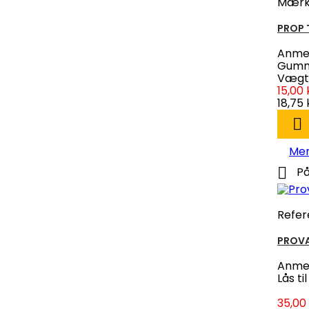
Mærk
PROP T
Anmel
Gummi
Vægt:
15,00 
18,75 

Me

På
Refer
PROVA
Anmel
Lås t
35,00 