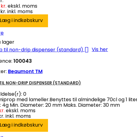
r.
kr.
ekskl. moms
kr.
inkl. moms
Læg i indkøbskurv
re
 lager

Vis her
ence:
100043
er:
Beaumont TM
TIL NON-DRIP DISPENSER (STANDARD)
delse(r):
0
prop med lameller.Benyttes til almindelige 70cl og 1 lite
 4g Min. Diameter: 20 mm Maks. Diameter: 30 mm
kr.
ekskl. moms
kr.
inkl. moms
Læg i indkøbskurv