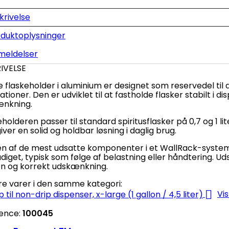
krivelse
duktoplysninger
meldelser
IVELSE
 flaskeholder i aluminium er designet som reservedel til
lationer. Den er udviklet til at fastholde flasker stabilt i
nkning.
holderen passer til standard spiritusflasker på 0,7 og 1 lit
ver en solid og holdbar løsning i daglig brug.
n af de mest udsatte komponenter i et WallRack-system 
iget, typisk som følge af belastning eller håndtering. Uds
en og korrekt udskænkning.
re varer i den samme kategori:

Vis
ence:
100045