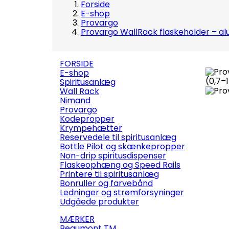
Forside
E-shop
Provargo
Provargo WallRack flaskeholder – alu
FORSIDE
E-shop
Spiritusanlæg
Wall Rack
Nimand
Provargo
Kodepropper
Krympehætter
Reservedele til spiritusanlæg
Bottle Pilot og skænkepropper
Non-drip spiritusdispenser
Flaskeophæng og Speed Rails
Printere til spiritusanlæg
Bonruller og farvebånd
Ledninger og strømforsyninger
Udgåede produkter
MÆRKER
Beaumont TM