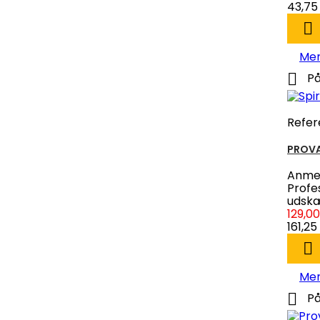
43,75 

Me

På
Refer
PROVA
Anmel
Profe
udskæ
129,00
161,25 

Me

På