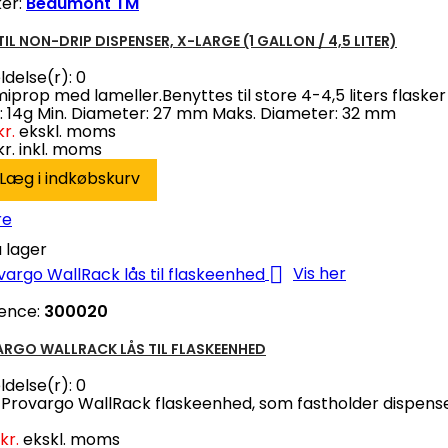
er:
Beaumont TM
IL NON-DRIP DISPENSER, X-LARGE (1 GALLON / 4,5 LITER)
delse(r):
0
prop med lameller.Benyttes til store 4-4,5 liters flasker
 14g Min. Diameter: 27 mm Maks. Diameter: 32 mm
kr.
ekskl. moms
kr.
inkl. moms
Læg i indkøbskurv
re
 lager

Vis her
ence:
300020
RGO WALLRACK LÅS TIL FLASKEENHED
delse(r):
0
il Provargo WallRack flaskeenhed, som fastholder dispense
kr.
ekskl. moms