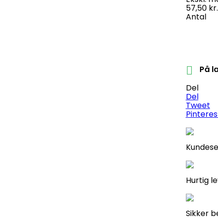
57,50 kr.
Antal
På l

Del
Del
Tweet
Pinteres
Kundeser
Hurtig l
Sikker b