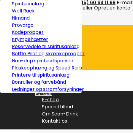
Kontakt
Telefon:
(+45) 60 64 11 99
E-mail:
Spiritusanlæg
Velkommen,
Log ind
eller
Opret en konto
Wall Rack

Dansk
Nimand

DKK kr.
Provargo
Kodepropper
Krympehætter
Levering
Reservedele til spiritusanlæg
I alt
0,00 kr.
Bottle Pilot og skænkepropper
Non-drip spiritusdispenser

TIL BETALING
Flaskeophæng og Speed Rails
Printere til spiritusanlæg
Bonruller og farvebånd

Ledninger og strømforsyninger
Forside
E-shop
Special tilbud
Om Scan-Drink
Kontakt os