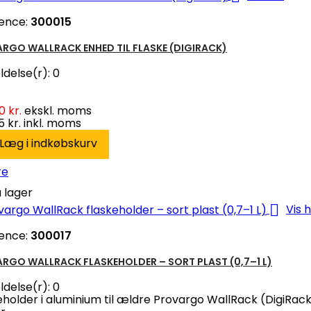
ence:
300015
RGO WALLRACK ENHED TIL FLASKE (DIGIRACK)
delse(r):
0
0 kr.
ekskl. moms
 kr.
inkl. moms
Læg i indkøbskurv
re
 lager

Vis 
ence:
300017
RGO WALLRACK FLASKEHOLDER – SORT PLAST (0,7–1 L)
delse(r):
0
eholder i aluminium til ældre Provargo WallRack (DigiRack)