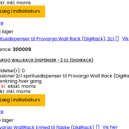
kr.
inkl. moms
Læg i indkøbskurv
re
 lager

Vis
ence:
300009
RGO WALLRACK DISPENSER - 2 CL (DIGIRACK)
delse(r):
0
ssionel 2cl spiritusdispenser til Provargo Wall Rack (DigiR
nkning hver gang.
 kr.
ekskl. moms
kr.
inkl. moms
Læg i indkøbskurv
re
 lager

Vis her