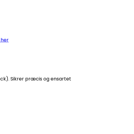
 her
ack). Sikrer præcis og ensartet