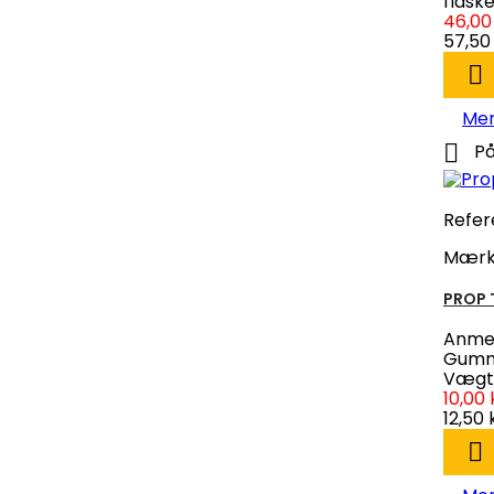
flaske
46,00 
57,50 

Me

På
Refer
Mærk
PROP 
Anmel
Gummi
Vægt:
10,00 
12,50 
