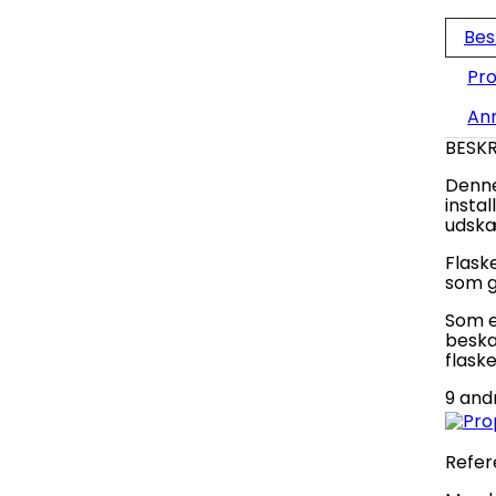
Bes
Pro
An
BESKR
Denne
instal
udskæ
Flaske
som gi
Som e
beskad
flask
9 and
Refer